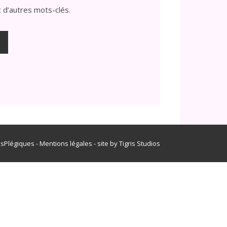
 d’autres mots-clés.
isPlégiques -
Mentions légales
- site by
Tigris Studios