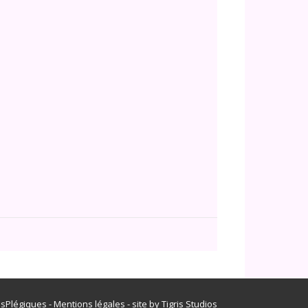
Office 365
Outlook Live
isPlégiques -
Mentions légales
- site by
Tigris Studios