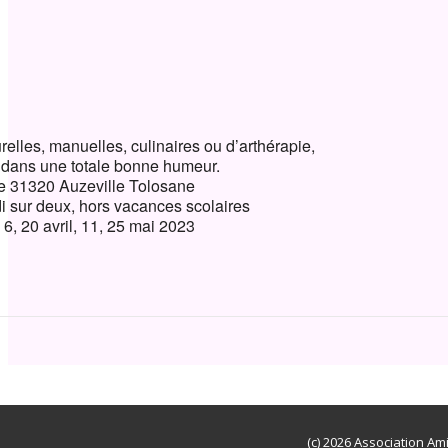
ndrier Google
iCalendar
turelles, manuelles, culinaires ou d’arthérapie,
ut dans une totale bonne humeur.
lle 31320 Auzeville Tolosane
di sur deux, hors vacances scolaires
, 6, 20 avril, 11, 25 mai 2023
(c) 2026 Association Am