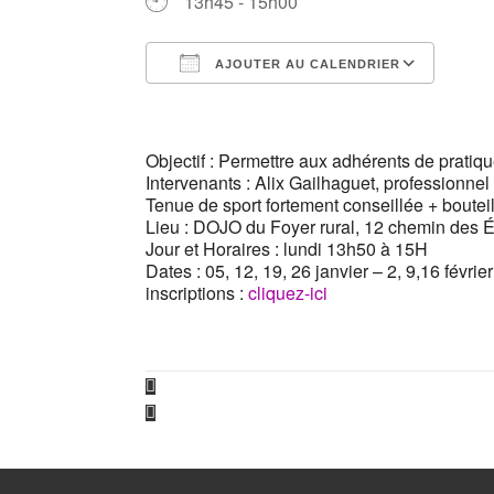
13h45 - 15h00
AJOUTER AU CALENDRIER
Télécharger ICS
Cale
Objectif : Permettre aux adhérents de prati
Intervenants : Alix Gailhaguet, professionnel
Tenue de sport fortement conseillée + boutei
Lieu : DOJO du Foyer rural, 12 chemin des 
Jour et Horaires : lundi 13h50 à 15H
Dates : 05, 12, 19, 26 janvier – 2, 9,16 févrie
inscriptions :
cliquez-ici