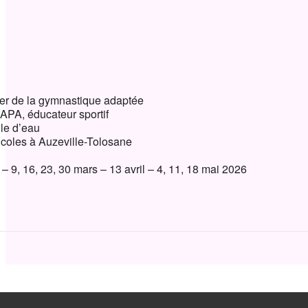
ndrier Google
iCalendar
quer de la gymnastique adaptée
 APA, éducateur sportif
lle d’eau
Écoles à Auzeville-Tolosane
r – 9, 16, 23, 30 mars – 13 avril – 4, 11, 18 mai 2026