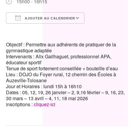
15h00 - 16h15
AJOUTER AU CALENDRIER
Télécharger ICS
Calendrier Google
iCalendar
Office 365
Outlook Live
Objectif : Permettre aux adhérents de pratiquer de la
gymnastique adaptée
Intervenants : Alix Gailhaguet, professionnel APA,
éducateur sportif
Tenue de sport fortement conseillée + bouteille d’eau
Lieu : DOJO du Foyer rural, 12 chemin des Écoles à
Auzeville-Tolosane
Jour et Horaires : lundi 15h à 16h10
Dates : 05, 12, 19, 26 janvier – 2, 9,16 février – 9, 16, 23,
30 mars – 13 avril – 4, 11, 18 mai 2026
inscriptions :
cliquez-ici