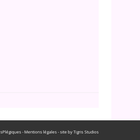
Office 365
Outlook Live
isPlégiques -
Mentions légales
- site by
Tigris Studios