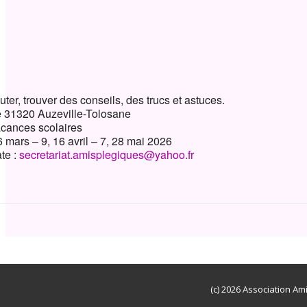
ndrier Google
iCalendar
uter, trouver des conseils, des trucs et astuces.
le 31320 Auzeville-Tolosane
vacances scolaires
26 mars – 9, 16 avril – 7, 28 mai 2026
te :
secretariat.amisplegiques@yahoo.fr
(c) 2026 Association Am