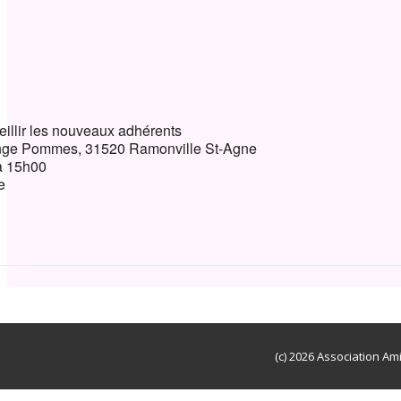
ndrier Google
iCalendar
cueillir les nouveaux adhérents
ange Pommes, 31520 Ramonville St-Agne
à 15h00
e
(c) 2026 Association Am