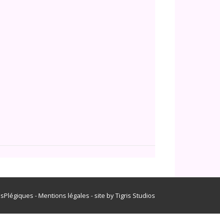
Office 365
Outlook Live
isPlégiques -
Mentions légales
- site by
Tigris Studios